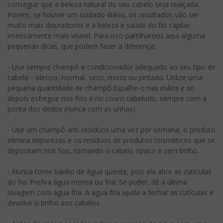
conseguir que a beleza natural do seu cabelo seja realçada.
Porém, se houver um cuidado diário, os resultados vão ser
muito mais douradoros e a beleza e saúde do fio capilar
imensamente mais visivel. Para isso partilhamos aqui alguma
pequenas dicas, que podem fazer a diferença:
- Use sempre champô e condicionador adequado ao seu tipo de
cabelo - oleoso, normal, seco, misto ou pintado. Utilize uma
pequena quantidade de champô.Espalhe-o nas mãos e só
depois esfregue nos fios e no couro cabeludo, sempre com a
ponta dos dedos (nunca com as unhas).
- Use um champô anti-resíduos uma vez por semana, o produto
elimina impurezas e os resíduos de produtos cosméticos que se
depositam nos fios, tornando o cabelo opaco e sem brilho.
- Nunca tome banho de água quente, pois ela abre as cutículas
do fio. Prefira água morna ou fria. Se puder, dê a última
lavagem com água fria. A água fria ajuda a fechar as cutículas e
devolve o brilho aos cabelos.